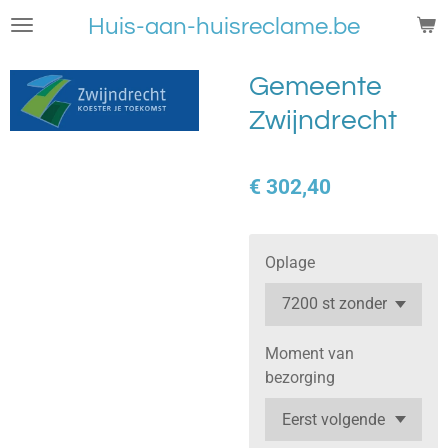
Ga
Huis-aan-huisreclame.be
direct
naar
Gemeente
de
Zwijndrecht
hoofdinhoud
€ 302,40
Oplage
Moment van
bezorging