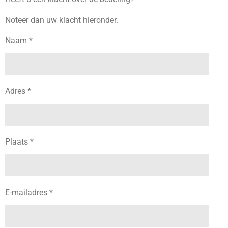
Noteer dan uw klacht hieronder.
Naam *
Adres *
Plaats *
E-mailadres *