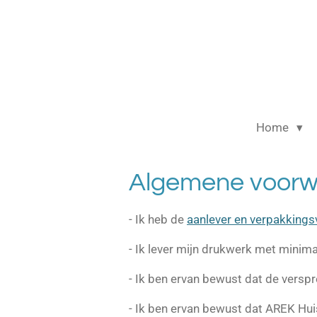
Ga
direct
naar
de
hoofdinhoud
Home
Algemene voorw
- Ik heb de
aanlever en verpakking
- Ik lever mijn drukwerk met minima
- Ik ben ervan bewust dat de verspr
- Ik ben ervan bewust dat AREK Hui